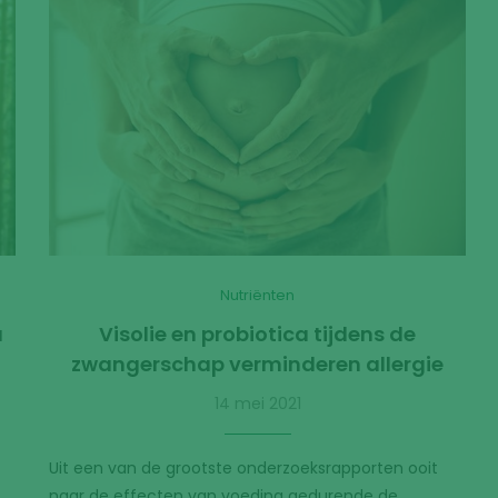
Nutriënten
u
Visolie en probiotica tijdens de
zwangerschap verminderen allergie
14 mei 2021
Uit een van de grootste onderzoeksrapporten ooit
naar de effecten van voeding gedurende de