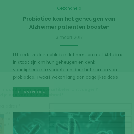
ornaam
hternaam
Gezondheid
 7 =
*
Probiotica kan het geheugen van
il
Alzheimer patiënten boosten
estig dat je akkoord
t met de Privacy
Ja, ik ga akkoord.
3 maart 2017
tement.
*
s hier de
Privacy Statement
.
Uit onderzoek is gebleken dat mensen met Alzheimer
in staat zijn om hun geheugen en denk
vaardigheden te verbeteren door het nemen van
probiotica. Twaalf weken lang een dagelijkse dosis…
LEES VERDER