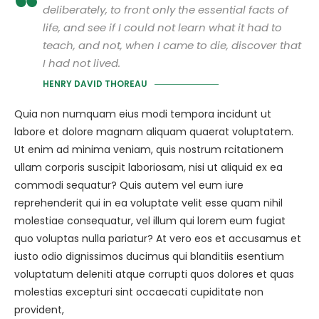
deliberately, to front only the essential facts of
life, and see if I could not learn what it had to
teach, and not, when I came to die, discover that
I had not lived.
HENRY DAVID THOREAU
Quia non numquam eius modi tempora incidunt ut
labore et dolore magnam aliquam quaerat voluptatem.
Ut enim ad minima veniam, quis nostrum rcitationem
ullam corporis suscipit laboriosam, nisi ut aliquid ex ea
commodi sequatur? Quis autem vel eum iure
reprehenderit qui in ea voluptate velit esse quam nihil
molestiae consequatur, vel illum qui lorem eum fugiat
quo voluptas nulla pariatur? At vero eos et accusamus et
iusto odio dignissimos ducimus qui blanditiis esentium
voluptatum deleniti atque corrupti quos dolores et quas
molestias excepturi sint occaecati cupiditate non
provident,