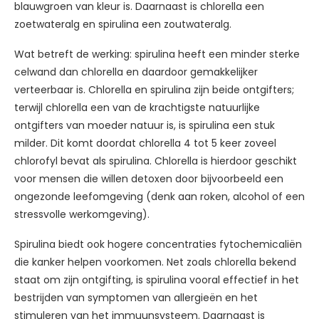
blauwgroen van kleur is. Daarnaast is chlorella een
zoetwateralg en spirulina een zoutwateralg.
Wat betreft de werking: spirulina heeft een minder sterke
celwand dan chlorella en daardoor gemakkelijker
verteerbaar is. Chlorella en spirulina zijn beide ontgifters;
terwijl chlorella een van de krachtigste natuurlijke
ontgifters van moeder natuur is, is spirulina een stuk
milder. Dit komt doordat chlorella 4 tot 5 keer zoveel
chlorofyl bevat als spirulina. Chlorella is hierdoor geschikt
voor mensen die willen detoxen door bijvoorbeeld een
ongezonde leefomgeving (denk aan roken, alcohol of een
stressvolle werkomgeving).
Spirulina biedt ook hogere concentraties fytochemicaliën
die kanker helpen voorkomen. Net zoals chlorella bekend
staat om zijn ontgifting, is spirulina vooral effectief in het
bestrijden van symptomen van allergieën en het
stimuleren van het immuunsysteem. Daarnaast is