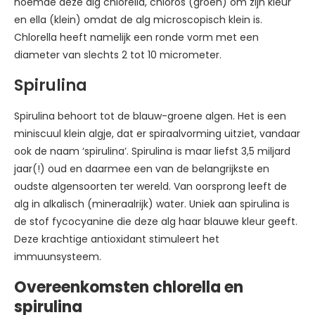
noemde deze alg chlorella, chloros (groen) om zijn kleur
en ella (klein) omdat de alg microscopisch klein is.
Chlorella heeft namelijk een ronde vorm met een
diameter van slechts 2 tot 10 micrometer.
Spirulina
Spirulina behoort tot de blauw-groene algen. Het is een
miniscuul klein algje, dat er spiraalvorming uitziet, vandaar
ook de naam ‘spirulina’. Spirulina is maar liefst 3,5 miljard
jaar(!) oud en daarmee een van de belangrijkste en
oudste algensoorten ter wereld. Van oorsprong leeft de
alg in alkalisch (mineraalrijk) water. Uniek aan spirulina is
de stof fycocyanine die deze alg haar blauwe kleur geeft.
Deze krachtige antioxidant stimuleert het
immuunsysteem.
Overeenkomsten chlorella en
spirulina